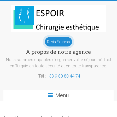
Skip
to
content
Chirurgie
Devis Express
esthetique
A propos de notre agence
Turquie
Nous sommes capables d’organiser votre séjour médical
en Turquie en toute sécurité et en toute transparence.
|
Tél
:
+33 9 80 80 44 74
Menu