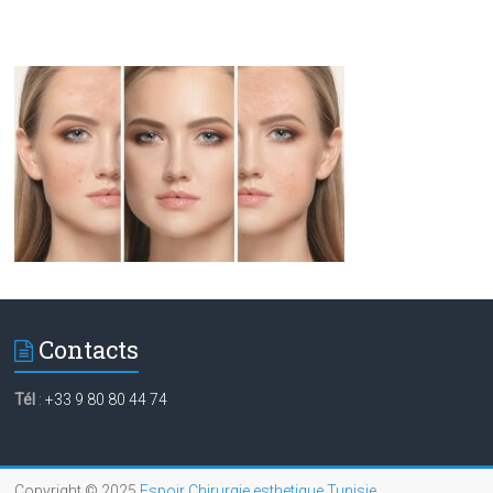
Contacts
Tél
:
+33 9 80 80 44 74
Copyright © 2025
Espoir Chirurgie esthetique Tunisie
.