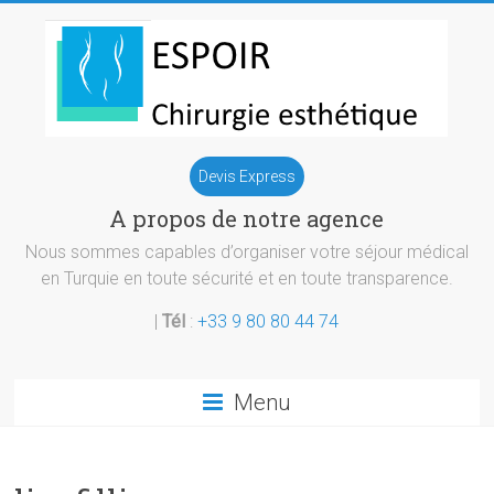
Skip
to
content
Chirurgie
Devis Express
esthetique
A propos de notre agence
Turquie
Nous sommes capables d’organiser votre séjour médical
en Turquie en toute sécurité et en toute transparence.
|
Tél
:
+33 9 80 80 44 74
Menu