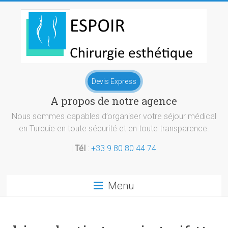
Skip
to
content
Chirurgie
Devis Express
esthetique
A propos de notre agence
Turquie
Nous sommes capables d’organiser votre séjour médical
en Turquie en toute sécurité et en toute transparence.
|
Tél
:
+33 9 80 80 44 74
Menu