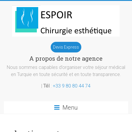
Skip
to
content
Chirurgie
Devis Express
esthetique
A propos de notre agence
Turquie
Nous sommes capables d’organiser votre séjour médical
en Turquie en toute sécurité et en toute transparence.
|
Tél
:
+33 9 80 80 44 74
Menu