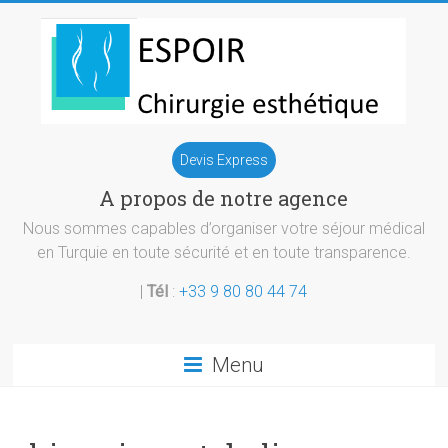
Skip
to
content
Chirurgie
Devis Express
esthetique
A propos de notre agence
Turquie
Nous sommes capables d’organiser votre séjour médical
en Turquie en toute sécurité et en toute transparence.
|
Tél
:
+33 9 80 80 44 74
Menu