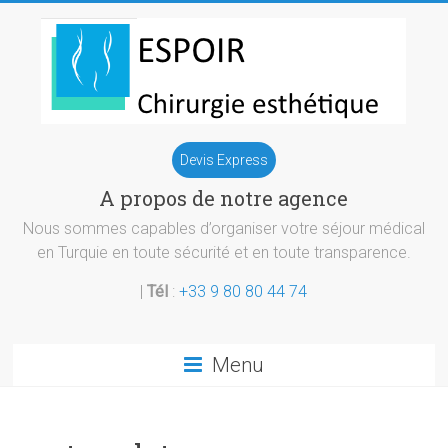
Skip
to
content
Chirurgie
Devis Express
esthetique
A propos de notre agence
Turquie
Nous sommes capables d’organiser votre séjour médical
en Turquie en toute sécurité et en toute transparence.
|
Tél
:
+33 9 80 80 44 74
Menu