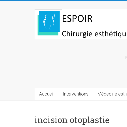
Skip
to
Chirurgie
content
esthetique
Turquie
Accueil
Interventions
Médecine esth
incision otoplastie