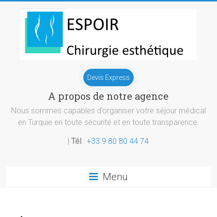
Skip
to
content
Chirurgie
Devis Express
esthetique
A propos de notre agence
Turquie
Nous sommes capables d’organiser votre séjour médical
en Turquie en toute sécurité et en toute transparence.
|
Tél
:
+33 9 80 80 44 74
Menu