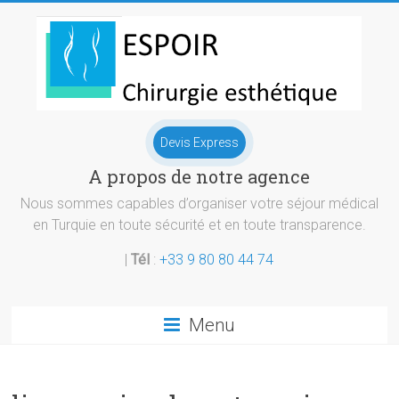
Skip
to
content
Chirurgie
Devis Express
esthetique
A propos de notre agence
Turquie
Nous sommes capables d’organiser votre séjour médical
en Turquie en toute sécurité et en toute transparence.
|
Tél
:
+33 9 80 80 44 74
Menu