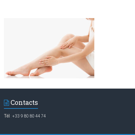
Contacts
Tél
:
+33 9 80 80 44 74