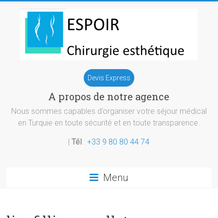
Skip
to
content
Chirurgie
Devis Express
esthetique
A propos de notre agence
Turquie
Nous sommes capables d’organiser votre séjour médical
en Turquie en toute sécurité et en toute transparence.
|
Tél
:
+33 9 80 80 44 74
Menu