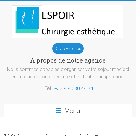
Skip
to
content
Chirurgie
Devis Express
esthetique
A propos de notre agence
Turquie
Nous sommes capables d’organiser votre séjour médical
en Turquie en toute sécurité et en toute transparence.
|
Tél
:
+33 9 80 80 44 74
Menu