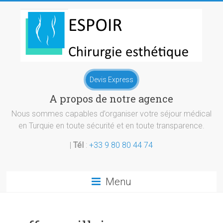
Skip
to
content
Chirurgie
Devis Express
esthetique
A propos de notre agence
Turquie
Nous sommes capables d’organiser votre séjour médical
en Turquie en toute sécurité et en toute transparence.
|
Tél
:
+33 9 80 80 44 74
Menu