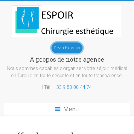
Skip
to
content
Chirurgie
Devis Express
esthetique
A propos de notre agence
Turquie
Nous sommes capables d’organiser votre séjour médical
en Turquie en toute sécurité et en toute transparence.
|
Tél
:
+33 9 80 80 44 74
Menu