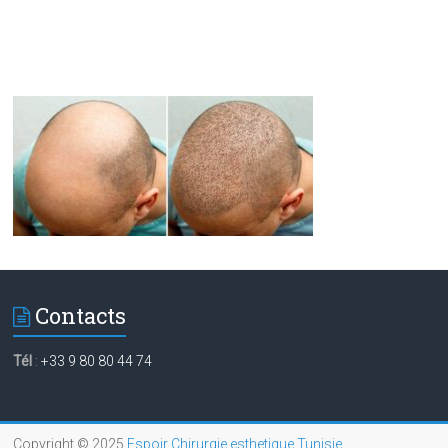
Contacts
Tél
:
+33 9 80 80 44 74
Copyright © 2025
Espoir Chirurgie esthetique Tunisie
.