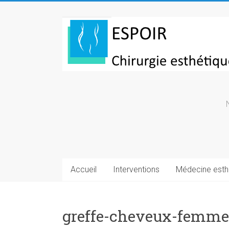
Skip
to
Chirurgie
content
esthetique
Turquie
Accueil
Interventions
Médecine esth
greffe-cheveux-femme