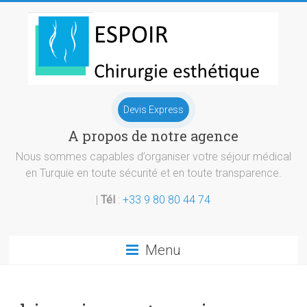
Skip
to
content
Chirurgie
Devis Express
esthetique
A propos de notre agence
Turquie
Nous sommes capables d’organiser votre séjour médical
en Turquie en toute sécurité et en toute transparence.
|
Tél
:
+33 9 80 80 44 74
Menu