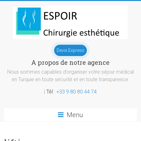
Skip
to
content
Chirurgie
Devis Express
esthetique
A propos de notre agence
Turquie
Nous sommes capables d’organiser votre séjour médical
en Turquie en toute sécurité et en toute transparence.
|
Tél
:
+33 9 80 80 44 74
Menu