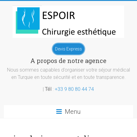
Skip
to
content
Chirurgie
Devis Express
esthetique
A propos de notre agence
Turquie
Nous sommes capables d’organiser votre séjour médical
en Turquie en toute sécurité et en toute transparence.
|
Tél
:
+33 9 80 80 44 74
Menu